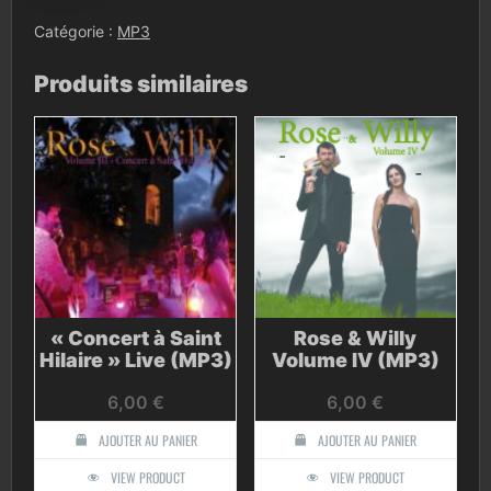
&
Willy
Catégorie :
MP3
Volume
I
Produits similaires
(MP3)
« Concert à Saint
Rose & Willy
Hilaire » Live (MP3)
Volume IV (MP3)
6,00
€
6,00
€
AJOUTER AU PANIER
AJOUTER AU PANIER
VIEW PRODUCT
VIEW PRODUCT