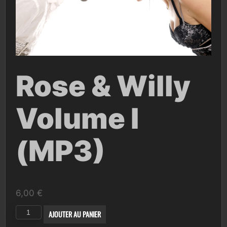
Rose & Willy
Volume I
(MP3)
6,00
€
quantité
AJOUTER AU PANIER
de
Rose