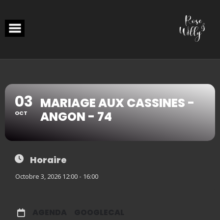
Skip
to
content
03
MARIAGE AUX CASSINES -
ANGON - 74
OCT
Horaire
Octobre 3, 2026 12:00 - 16:00
AGENDA
GOOGLECAL